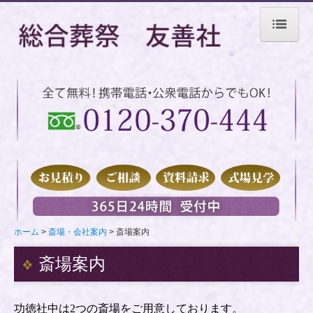
ホーム
葬儀プラン
火葬プラン
家族葬プラン
一般葬プラン
ペットの旅立ちプラン
ホーム
斎場・会社案内
斎場案内
葬儀の流れ
斎場案内
サービス
功徳社中は2つの斎場をご用意しております。
サービス内容