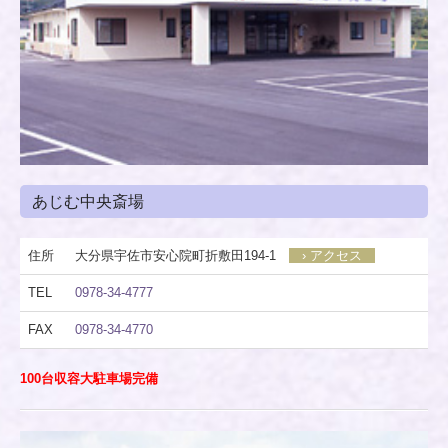
あじむ中央斎場
住所
大分県宇佐市安心院町折敷田194-1
› アクセス
TEL
0978-34-4777
FAX
0978-34-4770
100台収容大駐車場完備