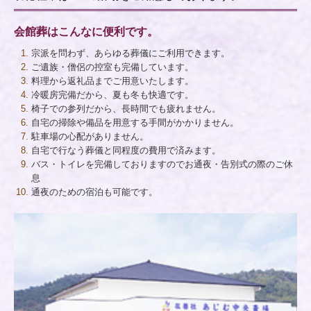
会員制度のご案内
会館葬はこんなに便利です。
宗派を問わず、あらゆる葬儀にご利用できます。
お供え物
ご遺族・僧侶の控室も完備しています。
料理から返礼品までご用意いたします。
斎場・会社案内
冷暖房完備だから、夏も冬も快適です。
椅子での参列だから、長時間でも疲れません。
斎場案内
自宅の掃除や備品を用意する手間がかかりません。
駐車場の心配がありません。
会社案内
自宅で行なう葬儀と同程度の費用で済みます。
バス・トイレを完備しておりますのでお通夜・告別式の際のご休
生前準備
息
通夜のための宿泊も可能です。
終活のすすめ
事前相談
ご相談・お手続き