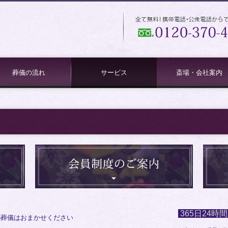
葬儀の流れ
サービス
斎場・会社案内
サービス内容
会員制度のご案内
お供え物
斎場案内
会社案内
365日24時
の葬儀はおまかせください