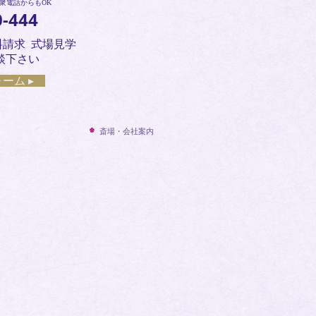
衆電話からもOK
0-444
料請求 式場見学
談下さい
ーム ▸
斎場・会社案内